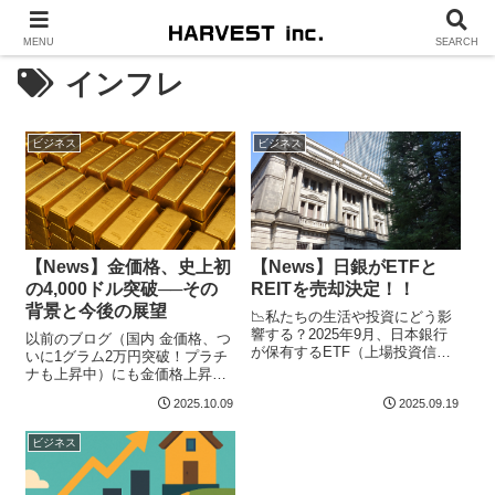
MENU
SEARCH
インフレ
ビジネス
ビジネス
【News】金価格、史上初
【News】日銀がETFと
の4,000ドル突破──その
REITを売却決定！！
背景と今後の展望
📉私たちの生活や投資にどう影
響する？2025年9月、日本銀行
以前のブログ（国内 金価格、つ
が保有するETF（上場投資信
いに1グラム2万円突破！プラチ
託）とREIT（不動産投資信
ナも上昇中）にも金価格上昇の
託）...
記事をかきましたが、米国現地
2025.10.09
2025.09.19
時間...
ビジネス