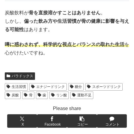
炭酸飲料が
骨を直接溶かすことはありません
。
しかし、
偏った飲み方や生活習慣が骨の健康に影響を与え
る可能性
はあります。
噂に惑わされず、科学的な視点とバランスの取れた生活
を
心がけたいですね。
パラドックス
生活習慣
エナジードリンク
糖分
スポーツドリンク
炭酸
骨
歯
リン酸
運動不足
Please share
X
Facebook
コピー
コメント