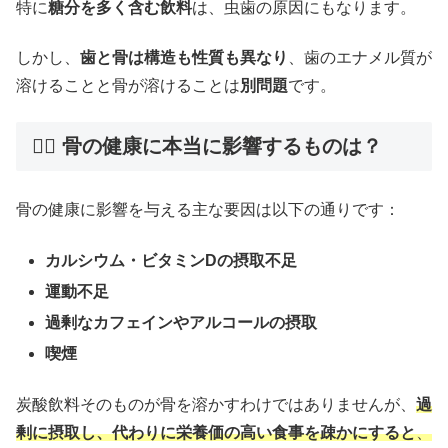
特に
糖分を多く含む飲料
は、虫歯の原因にもなります。
しかし、
歯と骨は構造も性質も異なり
、歯のエナメル質が
溶けることと骨が溶けることは
別問題
です。
🧘‍♀️
骨の健康に本当に影響するものは？
骨の健康に影響を与える主な要因は以下の通りです：
カルシウム・ビタミンDの摂取不足
運動不足
過剰なカフェインやアルコールの摂取
喫煙
炭酸飲料そのものが骨を溶かすわけではありませんが、
過
剰に摂取し、代わりに栄養価の高い食事を疎かにすると
、