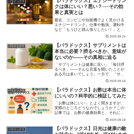
【パラドックス】エナジードリン
パラドックス
クは体にいい？悪い？──その効
果と真実とは
最近、コンビニや自販機でよく見かける
エナジードリンク。仕事や勉強、運転中
など「もうひと踏ん張りしたい！」とい
う時に手に取...
2025.09.24
【パラドックス】サプリメントは
パラドックス
本当に必要？摂るべきか、意味が
ないのか――その真相に迫る
「サプリメントは健康に良い」「毎日摂
るべき」——そんな言葉を聞いたことが
ある方は多いでしょう。一方で、「サプ
リは意味がな...
2025.09.18
【パラドックス】お酢は本当に体
パラドックス
にいいの？科学的に検証してみた
「お酢は体にいい」とよく聞きますが、
実際のところどうなのでしょうか？この
記事では、お酢の健康効果と、それにま
つわる“健康...
2025.09.19
【パラドックス】日光は健康の敵
パラドックス