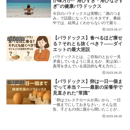
か味方か─“浴びすぎ・浴びなさす
ぎ”の健康パラドックス
今日のパラドックスは実際に「酒のつま
み」で話題になっていたネタです。番組
中では、結局よくわからないので曇りの
日に外出、ジ...
2025.09.17
【パラドックス】食べるほど痩せ
パラドックス
る？それとも抜くべき？――ダイ
エットの最大逆説
パラドックスとは、ご存知のとおり一見
矛盾しているように見えるが、実は深い
真理を含んでいる逆説的な考え方のこ
と。ダイエット...
2025.09.25
【パラドックス】卵は一日一個ま
パラドックス
でって本当？――最新の栄養学で
見直された“常識”
「卵はコレステロールが高いから、一日
一個までにしておきなさい」そんな忠
告、子どもの頃に親から聞いたことがあ
る人も多いので...
2025.09.29