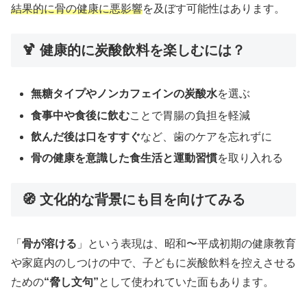
結果的に骨の健康に悪影響
を及ぼす可能性はあります。
🍹
健康的に炭酸飲料を楽しむには？
無糖タイプやノンカフェインの炭酸水
を選ぶ
食事中や食後に飲む
ことで胃腸の負担を軽減
飲んだ後は口をすすぐ
など、歯のケアを忘れずに
骨の健康を意識した食生活と運動習慣
を取り入れる
🧭
文化的な背景にも目を向けてみる
「
骨が溶ける
」という表現は、昭和〜平成初期の健康教育
や家庭内のしつけの中で、子どもに炭酸飲料を控えさせる
ための
“脅し文句”
として使われていた面もあります。