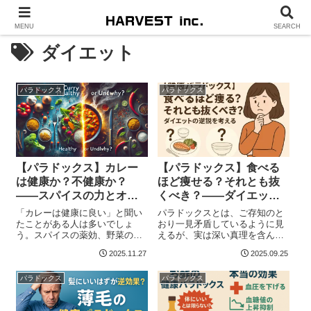
MENU
SEARCH
ダイエット
パラドックス
パラドックス
【パラドックス】カレー
【パラドックス】食べる
は健康か？不健康か？
ほど痩せる？それとも抜
――スパイスの力とオス
くべき？――ダイエット
スメの食べ方
の最大逆説
「カレーは健康に良い」と聞い
パラドックスとは、ご存知のと
たことがある人は多いでしょ
おり一見矛盾しているように見
う。スパイスの薬効、野菜の栄
えるが、実は深い真理を含んで
養、満足感のある食べ応え――
いる逆説的な考え方のこと。ダ
2025.11.27
2025.09.25
確かに魅力...
イエット...
パラドックス
パラドックス