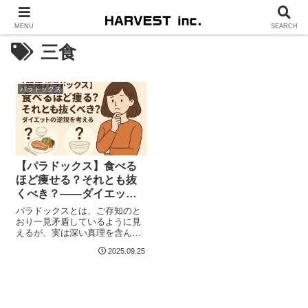
MENU
SEARCH
三食
パラドックス
【パラドックス】食べる
ほど痩せる？それとも抜
くべき？――ダイエット
の最大逆説
パラドックスとは、ご存知のと
おり一見矛盾しているように見
えるが、実は深い真理を含んで
いる逆説的な考え方のこと。ダ
2025.09.25
イエット...