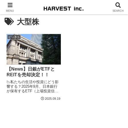
MENU
SEARCH
大型株
ビジネス
【News】日銀がETFと
REITを売却決定！！
📉私たちの生活や投資にどう影
響する？2025年9月、日本銀行
が保有するETF（上場投資信
託）とREIT（不動産投資信
2025.09.19
託）...