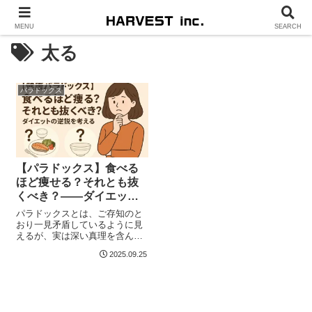
MENU
SEARCH
太る
パラドックス
【パラドックス】食べる
ほど痩せる？それとも抜
くべき？――ダイエット
の最大逆説
パラドックスとは、ご存知のと
おり一見矛盾しているように見
えるが、実は深い真理を含んで
いる逆説的な考え方のこと。ダ
2025.09.25
イエット...