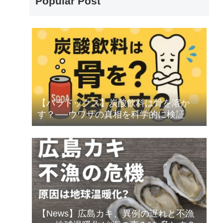
Popular Post
【パラドックス】炭酸飲料は骨を溶か
す？──ウワサの真相を科学的に検証
【News】広島カキ、異例の遅れと不漁