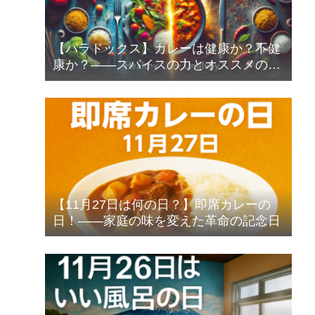
【パラドックス】カレーは健康か？不健
康か？――スパイスの力とオススメの食
べ方
【11月27日は何の日？】即席カレーの
日！――家庭の味を変えた革命の記念日