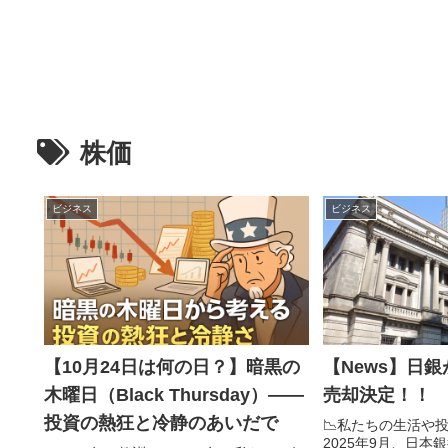
株価
ビジネス
ビジネス
【10月24日は何の日？】暗黒の
【News】日銀が
木曜日（Black Thursday）――
売却決定！！
投資の熱狂と冷静のあいだで
📉私たちの生活や
2025年9月、日本