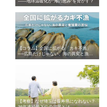
――地球温暖化が“海の恵み”を脅かす？
【コラム】全国に拡がる「カキ不漁」
──広島だけじゃない、海の異変と漁師
の苦悩
【考察】なぜ埼玉は長寿県になれない？
36年連続最下位の背景とは