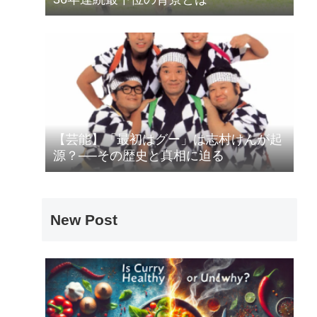
【芸能】「最初はグー」は志村けんが起
源？──その歴史と真相に迫る
New Post