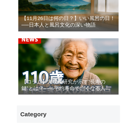
【11月26日は何の日？】いい風呂の日！
──日本人と風呂文化の深い物語
【コラム】大規模研究が示す“長寿の
鍵”とは？――平均寿命で亡くなる人と
100歳以上生きる人
Category