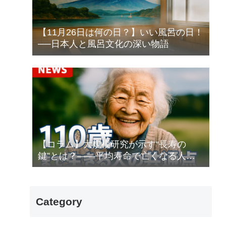
【11月26日は何の日？】いい風呂の日！
──日本人と風呂文化の深い物語
【コラム】大規模研究が示す“長寿の
鍵”とは？――平均寿命で亡くなる人と
100歳以上生きる人
Category