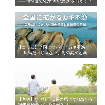
――地球温暖化が“海の恵み”を脅かす？
【コラム】全国に拡がる「カキ不漁」
──広島だけじゃない、海の異変と漁師
の苦悩
【考察】なぜ埼玉は長寿県になれない？
36年連続最下位の背景とは