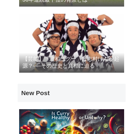
【芸能】「最初はグー」は志村けんが起
源？──その歴史と真相に迫る
New Post