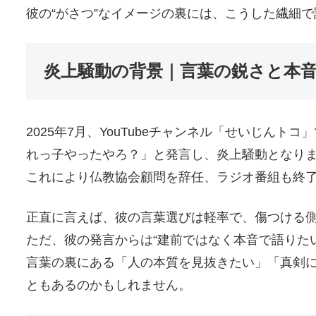
彼の“がさつ”なイメージの裏には、こうした繊細
炎上騒動の背景｜言葉の鋭さと本
2025年7月、YouTubeチャンネル「せいじん
れっ子やったやろ？」と発言し、炎上騒動となり
これにより仏教協会顧問を辞任、ラジオ番組も終
正直に言えば、彼の言葉選びは軽率で、傷つける
ただ、彼の発言からは“建前ではなく本音で語りた
言葉の裏にある「人の本質を見抜きたい」「真剣
ともあるのかもしれません。