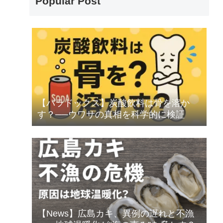
Popular Post
【パラドックス】炭酸飲料は骨を溶か
す？──ウワサの真相を科学的に検証
【News】広島カキ、異例の遅れと不漁