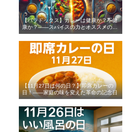
【パラドックス】カレーは健康か？不健
康か？――スパイスの力とオススメの食
べ方
【11月27日は何の日？】即席カレーの
日！――家庭の味を変えた革命の記念日