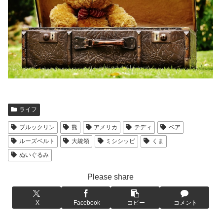
ライフ
ブルックリン
熊
アメリカ
テディ
ベア
ルーズベルト
大統領
ミシシッピ
くま
ぬいぐるみ
Please share
X
Facebook
コピー
コメント