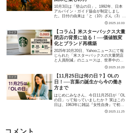
10月3日は「登山の日」。1992年、日本
アルパイン・ガイド協会が制定しまし
た。日付の由来は「と（10）ざん（3）」
とい...
2025.10.03
【コラム】米スターバックス大量
ライフ
閉店の背景に迫る！──価値観変
化とブランド再構築
2025年10月20日、Yahooニュースにて報
じられた「米スターバックスの大量閉店
と人員削減」のニュースは、世界中の
ス...
2025.10.20
【11月25日は何の日？】OLの
ライフ
日！──言葉の誕生から今の働き
方まで
はじめにみなさん、今日11月25日が「OL
の日」って知っていましたか？ 実はこの
日は、1963年に雑誌『女性自身』で初
め...
2025.11.25
コメント