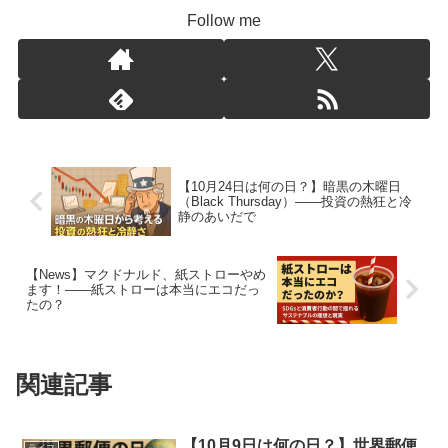
Follow me
【10月24日は何の日？】暗黒の木曜日
（Black Thursday）――投資の熱狂と冷
静のあいだで
【News】マクドナルド、紙ストローやめ
ます！――紙ストローは本当にエコだっ
たの？
関連記事
【10月9日は何の日？】世界郵便
ライフ