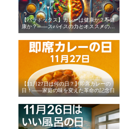
【パラドックス】カレーは健康か？不健
康か？――スパイスの力とオススメの食
べ方
【11月27日は何の日？】即席カレーの
日！――家庭の味を変えた革命の記念日