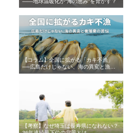
――地球温暖化が“海の恵み”を脅かす？
【コラム】全国に拡がる「カキ不漁」
──広島だけじゃない、海の異変と漁師
の苦悩
【考察】なぜ埼玉は長寿県になれない？
36年連続最下位の背景とは