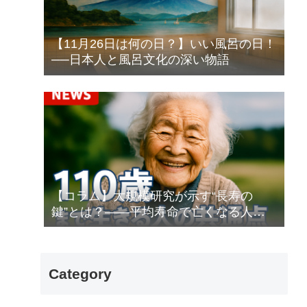
【11月26日は何の日？】いい風呂の日！
──日本人と風呂文化の深い物語
【コラム】大規模研究が示す“長寿の
鍵”とは？――平均寿命で亡くなる人と
100歳以上生きる人
Category