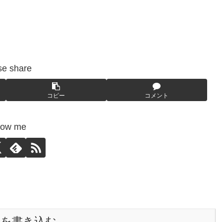
se share
コピー
コメント
low me
トを書き込む