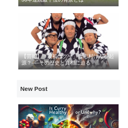
【芸能】「最初はグー」は志村けんが起
源？──その歴史と真相に迫る
New Post