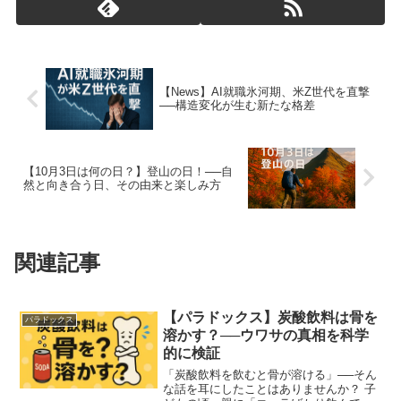
【News】AI就職氷河期、米Z世代を直撃
──構造変化が生む新たな格差
【10月3日は何の日？】登山の日！──自
然と向き合う日、その由来と楽しみ方
関連記事
【パラドックス】炭酸飲料は骨を
パラドックス
溶かす？──ウワサの真相を科学
的に検証
「炭酸飲料を飲むと骨が溶ける」──そん
な話を耳にしたことはありませんか？ 子