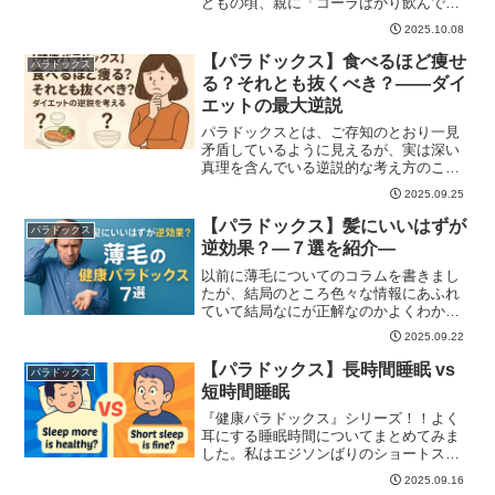
どもの頃、親に「コーラばかり飲んでる
と骨が弱...
2025.10.08
【パラドックス】食べるほど痩せ
パラドックス
る？それとも抜くべき？――ダイ
エットの最大逆説
パラドックスとは、ご存知のとおり一見
矛盾しているように見えるが、実は深い
真理を含んでいる逆説的な考え方のこ
と。ダイエット...
2025.09.25
【パラドックス】髪にいいはずが
パラドックス
逆効果？―７選を紹介―
以前に薄毛についてのコラムを書きまし
たが、結局のところ色々な情報にあふれ
ていて結局なにが正解なのかよくわから
なくなったり...
2025.09.22
【パラドックス】長時間睡眠 vs
パラドックス
短時間睡眠
『健康パラドックス』シリーズ！！よく
耳にする睡眠時間についてまとめてみま
した。私はエジソンばりのショートスリ
ーパーに憧れ...
2025.09.16