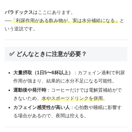
パラドックス
はここにあります。
──
「利尿作用がある飲み物が、実は水分補給になる」
と
いう逆説です。
✅ どんなときに注意が必要？
大量摂取（1日5〜6杯以上）
：カフェイン過剰で利尿
作用が強まり、結果的に水分不足になる可能性。
運動後や発汗時
：コーヒーだけでは電解質補給がで
きないため、
水やスポーツドリンクを併用
。
カフェイン感受性が高い人
：心拍数や睡眠に影響す
る場合があるので、夜間は控える。