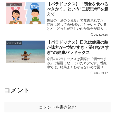
【パラドックス】「朝食を食べる
パラドックス
べきか？」という“二択思考”を超
えて
先日の『酒のつまみ』で放送されてた、
健康に関して両極端なことをいっている
けど、どっちが正しいのか論争が個人的
にはすごく面...
2025.09.16
【パラドックス】日光は健康の敵
パラドックス
か味方か─“浴びすぎ・浴びなさす
ぎ”の健康パラドックス
今日のパラドックスは実際に「酒のつま
み」で話題になっていたネタです。番組
中では、結局よくわからないので曇りの
日に外出、ジ...
2025.09.17
コメント
コメントを書き込む