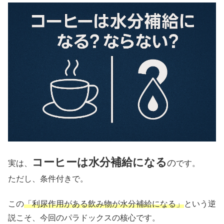
コーヒーは水分補給になる
の
実は、
です。
ただし、条件付きで。
この
「利尿作用がある飲み物が水分補給になる」
という逆
説こそ、今回のパラドックスの核心です。