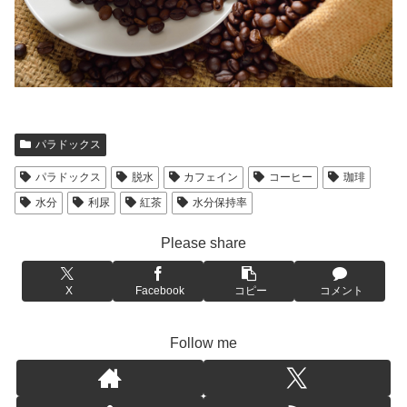
パラドックス
パラドックス
脱水
カフェイン
コーヒー
珈琲
水分
利尿
紅茶
水分保持率
Please share
X
Facebook
コピー
コメント
Follow me