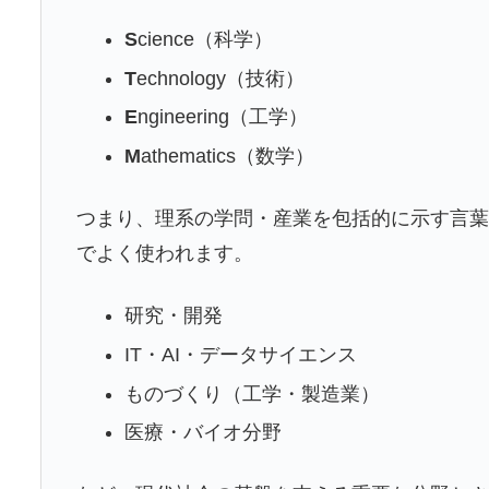
S
cience（科学）
T
echnology（技術）
E
ngineering（工学）
M
athematics（数学）
つまり、理系の学問・産業を包括的に示す言
でよく使われます。
研究・開発
IT・AI・データサイエンス
ものづくり（工学・製造業）
医療・バイオ分野