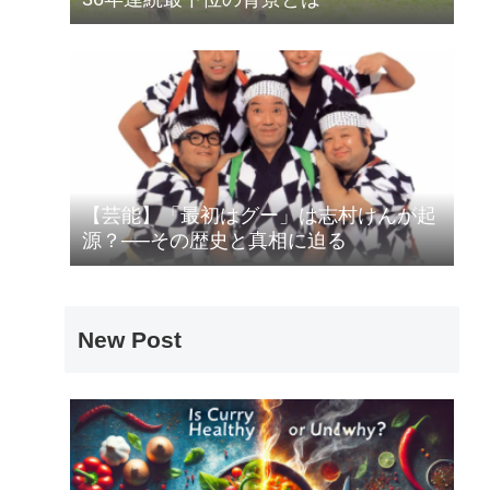
【芸能】「最初はグー」は志村けんが起
源？──その歴史と真相に迫る
New Post