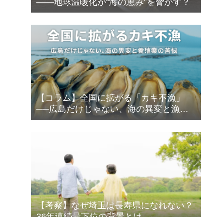
――地球温暖化が“海の恵み”を脅かす？
【コラム】全国に拡がる「カキ不漁」
──広島だけじゃない、海の異変と漁師
の苦悩
【考察】なぜ埼玉は長寿県になれない？
36年連続最下位の背景とは