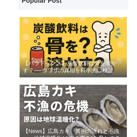
Popular Post
【パラドックス】炭酸飲料は骨を溶か
す？──ウワサの真相を科学的に検証
【News】広島カキ、異例の遅れと不漁