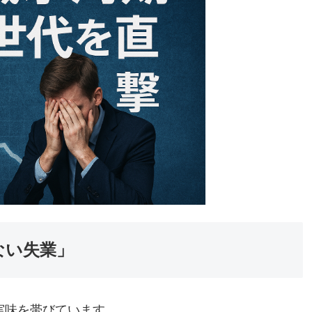
ない失業」
実味を帯びています。