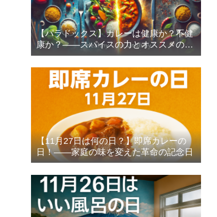
【パラドックス】カレーは健康か？不健
康か？――スパイスの力とオススメの食
べ方
【11月27日は何の日？】即席カレーの
日！――家庭の味を変えた革命の記念日