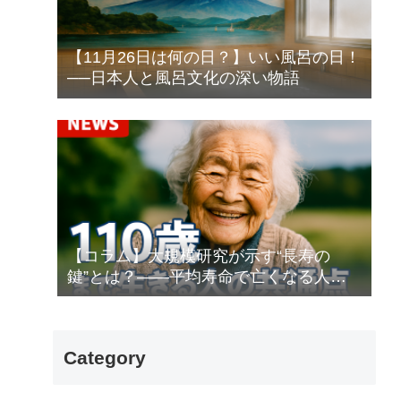
【11月26日は何の日？】いい風呂の日！
──日本人と風呂文化の深い物語
【コラム】大規模研究が示す“長寿の
鍵”とは？――平均寿命で亡くなる人と
100歳以上生きる人
Category