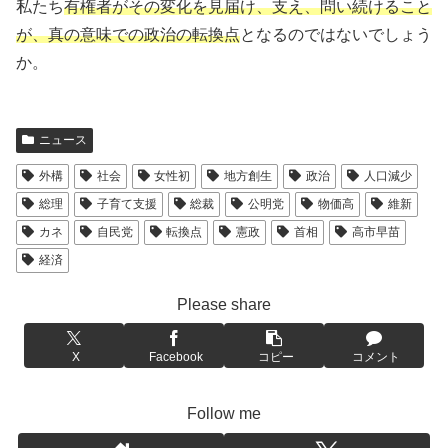
私たち
有権者がその変化を見届け、支え、問い続けること
が、真の意味での政治の転換点
となるのではないでしょう
か。
ニュース
外構
社会
女性初
地方創生
政治
人口減少
総理
子育て支援
総裁
公明党
物価高
維新
カネ
自民党
転換点
憲政
首相
高市早苗
経済
Please share
X
Facebook
コピー
コメント
Follow me