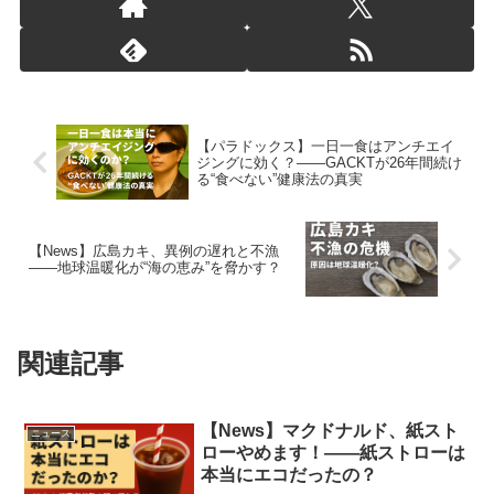
【パラドックス】一日一食はアンチエイ
ジングに効く？――GACKTが26年間続け
る“食べない”健康法の真実
【News】広島カキ、異例の遅れと不漁
――地球温暖化が“海の恵み”を脅かす？
関連記事
【News】マクドナルド、紙スト
ニュース
ローやめます！――紙ストローは
本当にエコだったの？