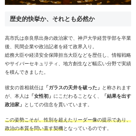
歴史的快挙か、それとも必然か
高市氏は奈良県出身の政治家で、神戸大学経営学部を卒業
後、民間企業や政治記者を経て政界入り。
総務大臣や経済安全保障担当大臣などを歴任し、情報戦略
やサイバーセキュリティ、地方創生など幅広い分野で実績
を積んできました。
彼女の首相就任は
「ガラスの天井を破った」
と称されます
が、本人は
「女性初」
にこだわることなく、
「結果を出す
政治家」
としての信念を貫いています。
この姿勢こそが、性別を超えたリーダー像の提示であり、
政治の本質を問い直す契機
となっているのです。