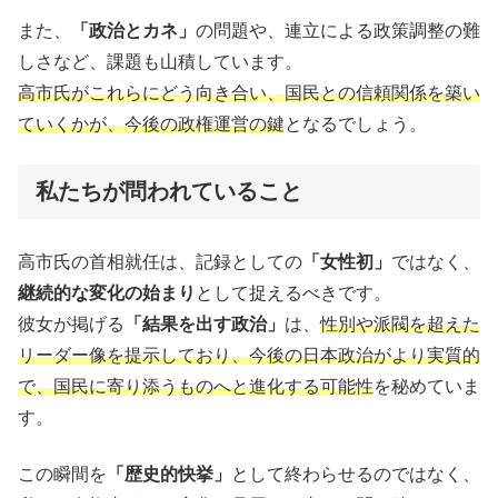
また、
「政治とカネ」
の問題や、連立による政策調整の難
しさなど、課題も山積しています。
高市氏がこれらにどう向き合い、国民との信頼関係を築い
ていくかが、今後の政権運営の鍵
となるでしょう。
私たちが問われていること
高市氏の首相就任は、記録としての
「女性初」
ではなく、
継続的な変化の始まり
として捉えるべきです。
彼女が掲げる
「結果を出す政治」
は、
性別や派閥を超えた
リーダー像を提示しており、今後の日本政治がより実質的
で、国民に寄り添うものへと進化する可能性
を秘めていま
す。
この瞬間を
「歴史的快挙」
として終わらせるのではなく、