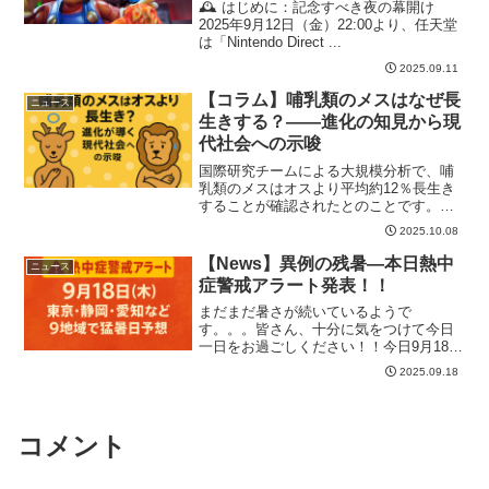
🕰️ はじめに：記念すべき夜の幕開け
2025年9月12日（金）22:00より、任天堂
は「Nintendo Direct ...
2025.09.11
【コラム】哺乳類のメスはなぜ長
ニュース
生きする？――進化の知見から現
代社会への示唆
国際研究チームによる大規模分析で、哺
乳類のメスはオスより平均約12％長生き
することが確認されたとのことです。哺
乳類のメス...
2025.10.08
【News】異例の残暑―本日熱中
ニュース
症警戒アラート発表！！
まだまだ暑さが続いているようで
す。。。皆さん、十分に気をつけて今日
一日をお過ごしください！！今日9月18日
(木)の熱中症...
2025.09.18
コメント