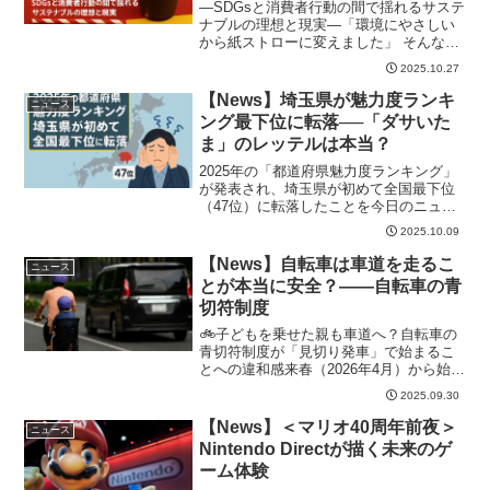
—SDGsと消費者行動の間で揺れるサステ
ナブルの理想と現実—「環境にやさしい
から紙ストローに変えました」 そんな言
葉を聞...
2025.10.27
【News】埼玉県が魅力度ランキ
ニュース
ング最下位に転落──「ダサいた
ま」のレッテルは本当？
2025年の「都道府県魅力度ランキング」
が発表され、埼玉県が初めて全国最下位
（47位）に転落したことを今日のニュー
スで目...
2025.10.09
【News】自転車は車道を走るこ
ニュース
とが本当に安全？――自転車の青
切符制度
🚲子どもを乗せた親も車道へ？自転車の
青切符制度が「見切り発車」で始まるこ
とへの違和感来春（2026年4月）から始ま
る「自...
2025.09.30
【News】＜マリオ40周年前夜＞
ニュース
Nintendo Directが描く未来のゲ
ーム体験