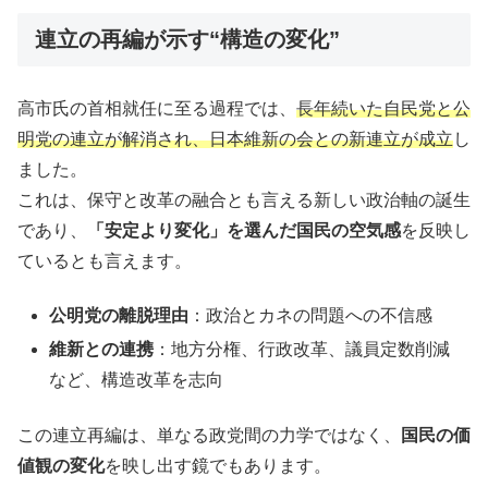
連立の再編が示す“構造の変化”
高市氏の首相就任に至る過程では、
長年続いた自民党と公
明党の連立が解消され、日本維新の会との新連立が成立
し
ました。
これは、保守と改革の融合とも言える新しい政治軸の誕生
であり、
「安定より変化」を選んだ国民の空気感
を反映し
ているとも言えます。
公明党の離脱理由
：政治とカネの問題への不信感
維新との連携
：地方分権、行政改革、議員定数削減
など、構造改革を志向
この連立再編は、単なる政党間の力学ではなく、
国民の価
値観の変化
を映し出す鏡でもあります。